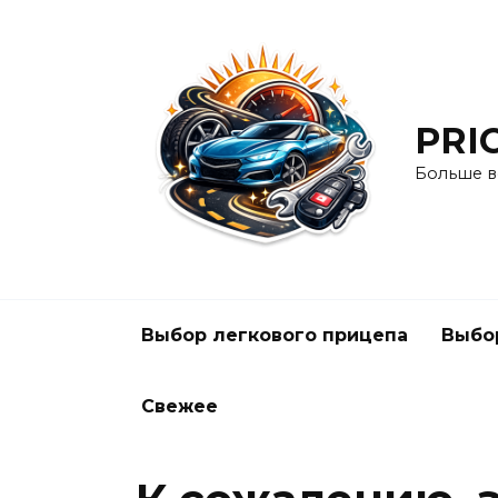
Перейти
к
содержанию
PRI
Больше в
Выбор легкового прицепа
Выбо
Свежее