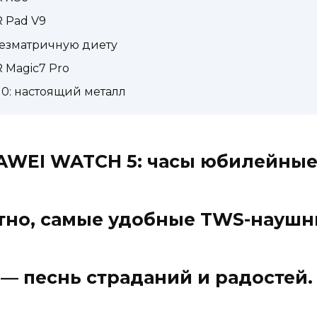
 Pad V9
безматричную диету
Magic7 Pro
0: настоящий металл
AWEI WATCH 5: часы юбилейны
ятно, самые удобные TWS-науш
g — песнь страданий и радостей