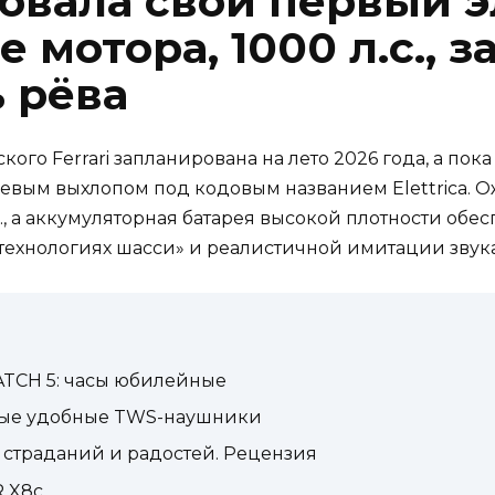
ровала свой первый 
ре мотора, 1000 л.с., 
 рёва
ого Ferrari запланирована на лето 2026 года, а по
левым выхлопом под кодовым названием Elettrica. 
., а аккумуляторная батарея высокой плотности обесп
ехнологиях шасси» и реалистичной имитации звука 
TCH 5: часы юбилейные
амые удобные TWS-наушники
нь страданий и радостей. Рецензия
 X8c