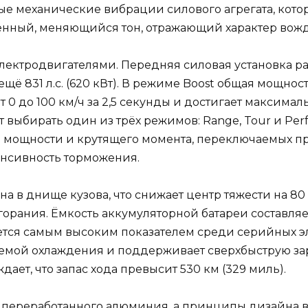
ые механические вибрации силового агрегата, котор
венный, меняющийся тон, отражающий характер вож
электродвигателями. Передняя силовая установка разв
 831 л.с. (620 кВт). В режиме Boost общая мощность 
 0 до 100 км/ч за 2,5 секунды и достигает максимал
выбирать один из трёх режимов: Range, Tour и Perf
й мощности и крутящего момента, переключаемых 
енсивность торможения.
а в днище кузова, что снижает центр тяжести на 8
рания. Ёмкость аккумуляторной батареи составляет 
является самым высоким показателем среди серийных
емой охлаждения и поддерживает сверхбыструю з
дает, что запас хода превысит 530 км (329 миль).
из переработанного алюминия, а принципы дизайн