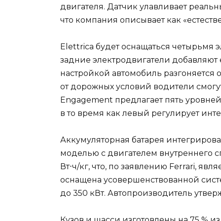
двигателя. Датчик улавливает реальн
что компания описывает как «естест
Elettrica будет оснащаться четырьмя 
задние электродвигатели добавляют ещё
настройкой автомобиль разгоняется от
от дорожных условий водители смогут 
Engagement предлагает пять уровне
в то время как левый регулирует инт
Аккумуляторная батарея интегрирован
моделью с двигателем внутреннего сго
Вт⋅ч/кг, что, по заявлению Ferrari, 
оснащена усовершенствованной сист
до 350 кВт. Автопроизводитель утверж
Кузов и шасси изготовлены на 75 % 