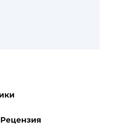
е
ники
. Рецензия