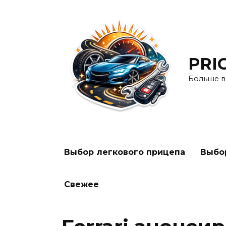
Перейти
к
содержанию
PRI
Больше в
Выбор легкового прицепа
Выбо
Свежее