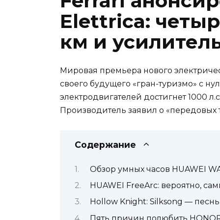
Ferrari анонси
Elettrica: четы
км и усилитель
Мировая премьера нового электрическ
своего будущего «гран-туризмо» с ну
электродвигателей достигнет 1000 л.с
Производитель заявил о «передовых т
Содержание
Обзор умных часов HUAWEI WA
HUAWEI FreeArc: вероятно, с
Hollow Knight: Silksong — пес
Пять причин полюбить HONOR