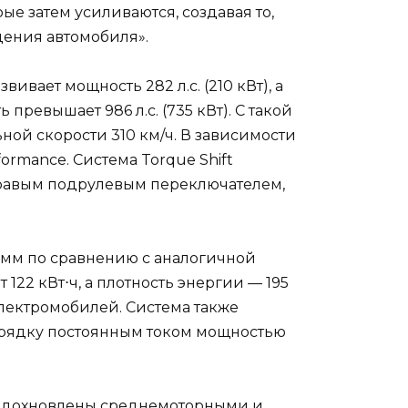
ые затем усиливаются, создавая то,
дения автомобиля».
ивает мощность 282 л.с. (210 кВт), а
превышает 986 л.с. (735 кВт). С такой
ьной скорости 310 км/ч. В зависимости
ormance. Система Torque Shift
правым подрулевым переключателем,
0 мм по сравнению с аналогичной
122 кВт⋅ч, а плотность энергии — 195
 электромобилей. Система также
арядку постоянным током мощностью
а вдохновлены среднемоторными и